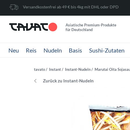
Versandkostenfrei ab 49 € bis 4kg mit DHL oder DPD
Asiatische Premium-Produkte
für Deutschland
Neu
Reis
Nudeln
Basis
Sushi-Zutaten
tavato
Instant
Instant-Nudeln
Marutai Oita Sojasa
Zurück zu Instant-Nudeln