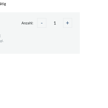
ätig
-
+
Anzahl:
€
gl.