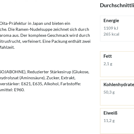
Durchschnittl
Energie
ita-Präfektur in Japan und bieten ein
1109 kJ
üche. Die Ramen-Nudelsuppe zeichnet sich durch
265 kcal
eraroma aus. Der komplexe Geschmack wird durch
trusfrucht, verfeinert. Eine Packung enthält zwei
ahlzeit.
Fett
2,1 g
(SOJABOHNE), Reduzierter Stärkesirup (Glukose,
hydrolysat (Aminosäure), Zucker, Extrakt,
erstärker: E621, E635, Alkohol, Farbstoffe:
Kohlenhydrat
mittel: E960.
50,3 g
Eiweiß
11,2 g