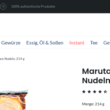
100% authentische Produkte
Gewürze
Essig, Öl & Soßen
Instant
Tee
Ge
uce Nudeln, 214 g
Maruta
Nudeln
Menge: 214 g