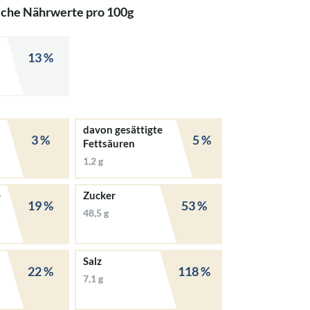
iche Nährwerte pro 100g
13 %
davon gesättigte
3 %
5 %
Fettsäuren
1,2 g
e
Zucker
19 %
53 %
48,5 g
Salz
22 %
118 %
7,1 g