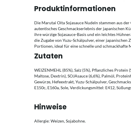
Produktinformationen
Die Marutai Oita Sojasauce Nudeln stammen aus der O
autentisches Geschmackserlebnis der japanischen K
ihre würzige Sojasauce-Basis und ein leichtes Hühn
die Zugabe von Yuzu-Schälpulver, einer japanischen Zi
Portionen, ideal für eine schnelle und schmackhafte M
Zutaten
WEIZENMEHL (85%), Salz (5%), Pflanzliches Protein 
Maltose, Dextrin), SOJAsauce (6,6%), Palmöl, Protein
Gewürze, Hefeextrakt, Yuzu-Schälpulver, Geschmacksv
E150c, E160a, Sole, Verdickungsmittel: E412, Süßungs
Hinweise
Allergie: Weizen, Sojabohne.