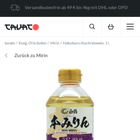
Versandkostenfrei ab 49 € bis 4kg mit DHL oder DPD
tavato
Essig, Öl & Soßen
Mirin
Hakutsuru Kochreiswein, 1 I
Zurück zu Mirin