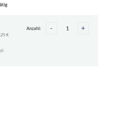
ätig
-
+
Anzahl:
,25 €
gl.