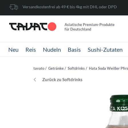
Versandkostenfrei ab 49 € bis 4kg mit DHL oder DPD
Asiatische Premium-Produkte
für Deutschland
Neu
Reis
Nudeln
Basis
Sushi-Zutaten
tavato
Getränke
Softdrinks
Hata Soda Weißer Pfirs
Zurück zu Softdrinks