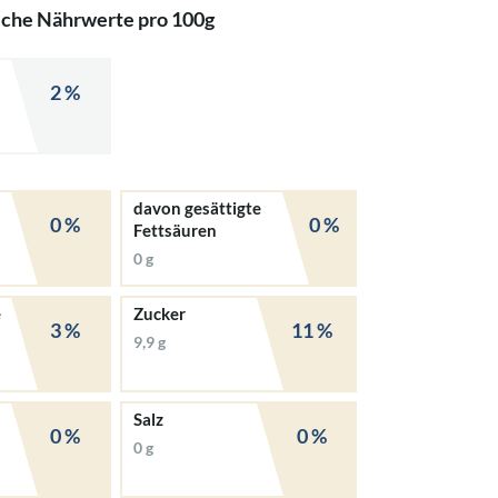
iche Nährwerte pro 100g
2 %
davon gesättigte
0 %
0 %
Fettsäuren
0 g
e
Zucker
3 %
11 %
9,9 g
Salz
0 %
0 %
0 g