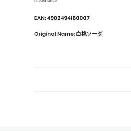
Niederlande
EAN: 4902494180007
Original Name: 白桃ソーダ