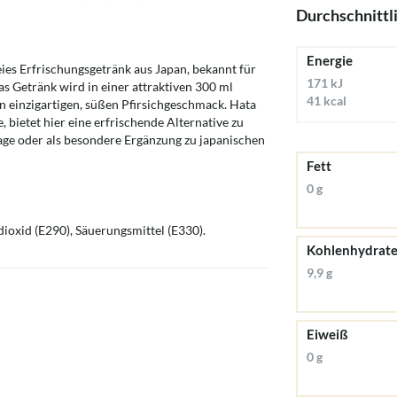
Durchschnittl
Energie
reies Erfrischungsgetränk aus Japan, bekannt für
171 kJ
s Getränk wird in einer attraktiven 300 ml
41 kcal
en einzigartigen, süßen Pfirsichgeschmack. Hata
 bietet hier eine erfrischende Alternative zu
age oder als besondere Ergänzung zu japanischen
Fett
0 g
ioxid (E290), Säuerungsmittel (E330).
Kohlenhydrat
9,9 g
Eiweiß
0 g