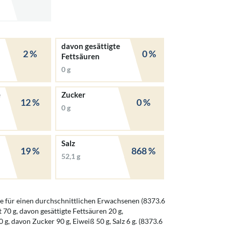
davon gesättigte
2 %
0 %
Fettsäuren
0 g
e
Zucker
12 %
0 %
0 g
Salz
19 %
868 %
52,1 g
 für einen durchschnittlichen Erwachsenen (8373.6
t 70 g, davon gesättigte Fettsäuren 20 g,
g, davon Zucker 90 g, Eiweiß 50 g, Salz 6 g. (8373.6