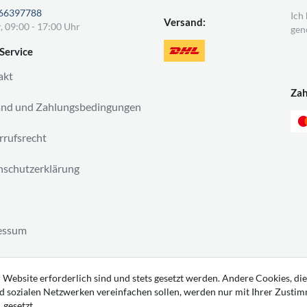
66397788
Ich
Versand:
, 09:00 - 17:00 Uhr
gen
Service
akt
Za
and und Zahlungsbedingungen
rufsrecht
schutzerklärung
essum
ag widerrufen
 Website erforderlich sind und stets gesetzt werden. Andere Cookies, die
d sozialen Netzwerken vereinfachen sollen, werden nur mit Ihrer Zusti
gesetzt.