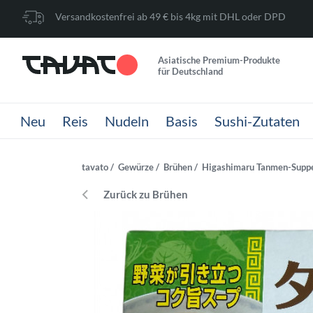
Versandkostenfrei ab 49 € bis 4kg mit DHL oder DPD
Asiatische Premium-Produkte
für Deutschland
Neu
Reis
Nudeln
Basis
Sushi-Zutaten
tavato
Gewürze
Brühen
Higashimaru Tanmen-Suppe
Zurück zu Brühen