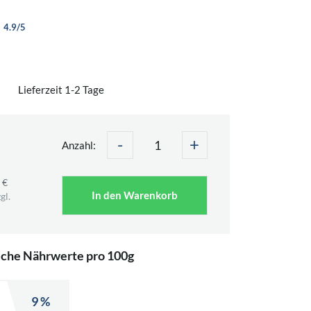
4.9/5
Lieferzeit 1-2 Tage
-
+
Anzahl:
 €
In den Warenkorb
gl.
iche Nährwerte pro 100g
9 %