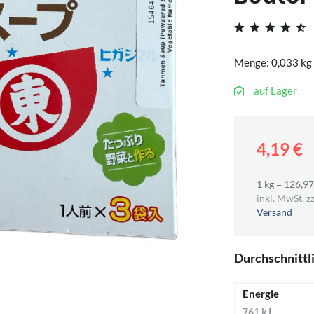
Menge: 0,033 kg
auf Lager
4,19 €
1 kg = 126,97
inkl. MwSt. zz
Versand
Durchschnittl
Energie
761 kJ