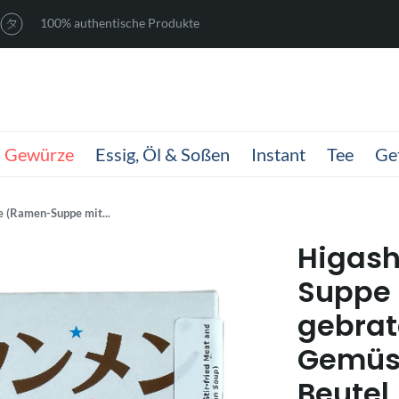
100% authentische Produkte
Gewürze
Essig, Öl & Soßen
Instant
Tee
Ge
 (Ramen-Suppe mit...
Higas
Suppe
gebrat
Gemüse 
Beutel