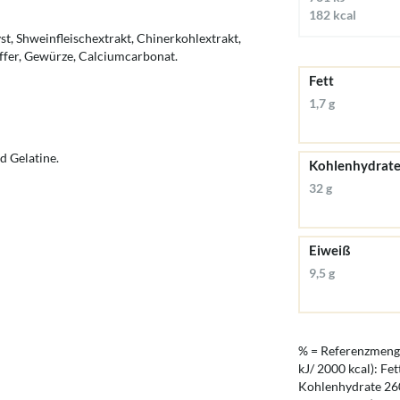
182 kcal
st, Shweinfleischextrakt, Chinerkohlextrakt,
effer, Gewürze, Calciumcarbonat.
Fett
1,7 g
d Gelatine.
Kohlenhydrat
32 g
Eiweiß
9,5 g
% = Referenzmenge
kJ/ 2000 kcal): Fet
Kohlenhydrate 260 