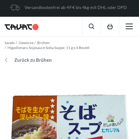
Versandkostenfrei ab 49 € bis 4kg mit DHL oder DPD
tavato
Gewürze
Brühen
Higashimaru Sojasauce Soba Suppe, 11 g x 4 Beutel
Zurück zu Brühen