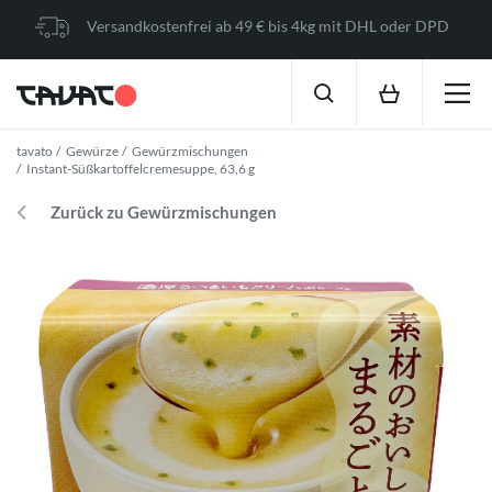
Versandkostenfrei ab 49 € bis 4kg mit DHL oder DPD
tavato
Gewürze
Gewürzmischungen
Instant-Süßkartoffelcremesuppe, 63,6 g
Zurück zu Gewürzmischungen