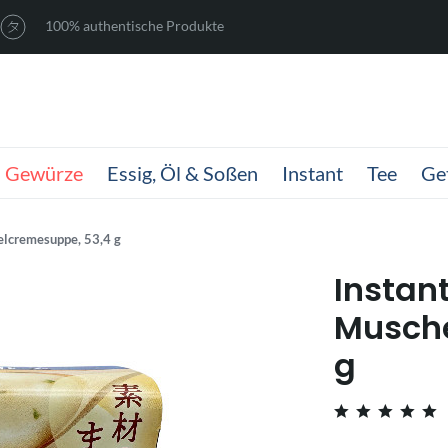
100% authentische Produkte
Gewürze
Essig, Öl & Soßen
Instant
Tee
Ge
elcremesuppe, 53,4 g
Instan
Musche
g