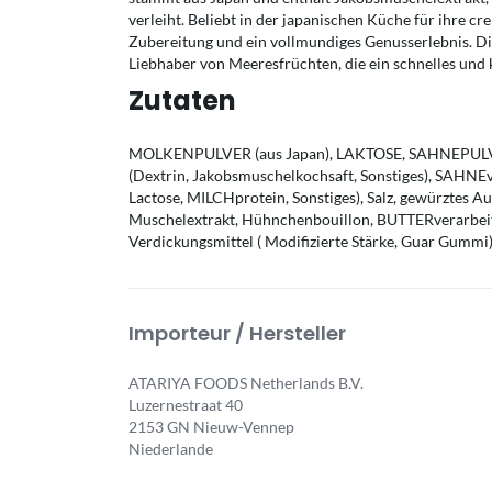
verleiht. Beliebt in der japanischen Küche für ihre cr
Zubereitung und ein vollmundiges Genusserlebnis. Die
Liebhaber von Meeresfrüchten, die ein schnelles und
Zutaten
MOLKENPULVER (aus Japan), LAKTOSE, SAHNEPULVER
(Dextrin, Jakobsmuschelkochsaft, Sonstiges), SAHNEv
Lactose, MILCHprotein, Sonstiges), Salz, gewürztes 
Muschelextrakt, Hühnchenbouillon, BUTTERverarbeitu
Verdickungsmittel ( Modifizierte Stärke, Guar Gummi
Importeur / Hersteller
ATARIYA FOODS Netherlands B.V.
Luzernestraat 40
2153 GN Nieuw-Vennep
Niederlande