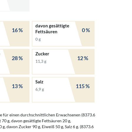
davon gesättigte
16 %
0 %
Fettsäuren
0 g
e
Zucker
28 %
12 %
11,3 g
Salz
13 %
115 %
6,9 g
 für einen durchschnittlichen Erwachsenen (8373.6
t 70 g, davon gesättigte Fettsäuren 20 g,
g, davon Zucker 90 g, Eiweiß 50 g, Salz 6 g. (8373.6