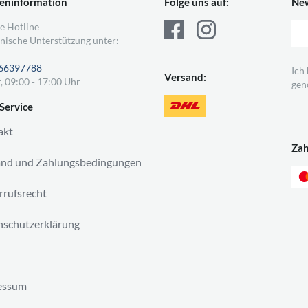
eninformation
Folge uns auf:
New
e Hotline
nische Unterstützung unter:
66397788
Ich
Versand:
, 09:00 - 17:00 Uhr
gen
Service
akt
Za
and und Zahlungsbedingungen
rufsrecht
schutzerklärung
essum