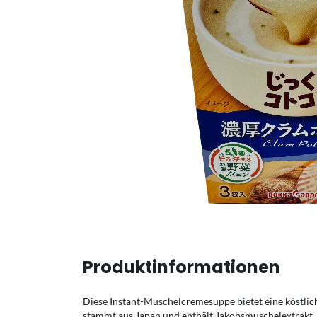
Produktinformationen
Diese Instant-Muschelcremesuppe bietet eine köstlic
stammt aus Japan und enthält Jakobsmuschelextrakt,