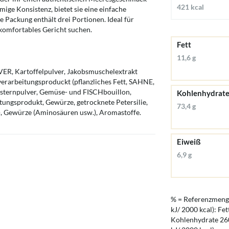
421 kcal
emige Konsistenz, bietet sie eine einfache
 Packung enthält drei Portionen. Ideal für
 komfortables Gericht suchen.
Fett
11,6 g
, Kartoffelpulver, Jakobsmuschelextrakt
erarbeitungsproduckt (pflanzliches Fett, SAHNE,
Austernpulver, Gemüse- und FISCHbouillon,
Kohlenhydrat
ngsprodukt, Gewürze, getrocknete Petersilie,
73,4 g
), Gewürze (Aminosäuren usw.), Aromastoffe.
Eiweiß
6,9 g
% = Referenzmenge
kJ/ 2000 kcal): Fet
Kohlenhydrate 260 