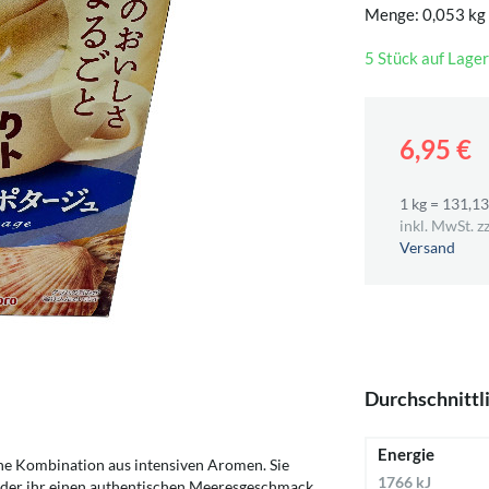
Menge: 0,053 kg
5 Stück auf Lager
6,95 €
1 kg = 131,13
inkl. MwSt. zz
Versand
Durchschnittl
Energie
he Kombination aus intensiven Aromen. Sie
1766 kJ
 der ihr einen authentischen Meeresgeschmack