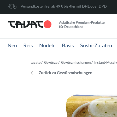
Versandkostenfrei ab 49 € bis 4kg mit DHL oder DPD
Asiatische Premium-Produkte
für Deutschland
Neu
Reis
Nudeln
Basis
Sushi-Zutaten
tavato
Gewürze
Gewürzmischungen
Instant-Musch
Zurück zu Gewürzmischungen