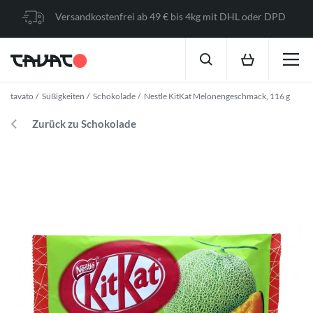
Versandkostenfrei ab 49 € bis 4kg mit DHL oder DPD
tavato
Süßigkeiten
Schokolade
Nestle KitKat Melonengeschmack, 116 g
Zurück zu Schokolade