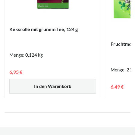
Keksrolle mit grünem Tee, 124 g
Fruchtmoch
Menge: 0,124 kg
Menge: 210
6,95 €
In den Warenkorb
6,49 €