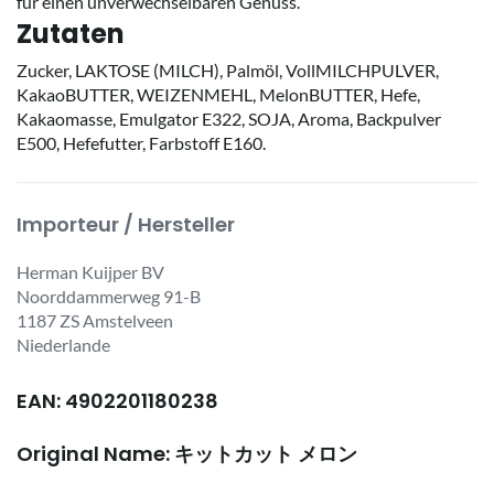
für einen unverwechselbaren Genuss.
Zutaten
Zucker, LAKTOSE (MILCH), Palmöl, VollMILCHPULVER,
KakaoBUTTER, WEIZENMEHL, MelonBUTTER, Hefe,
Kakaomasse, Emulgator E322, SOJA, Aroma, Backpulver
E500, Hefefutter, Farbstoff E160.
Importeur / Hersteller
Herman Kuijper BV
Noorddammerweg 91-B
1187 ZS Amstelveen
Niederlande
EAN: 4902201180238
Original Name: キットカット メロン