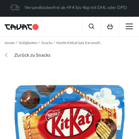
Versandkostenfrei ab 49 € bis 4kg mit DHL oder DPD
tavato
Süßigkeiten
Snacks
Nestle KitKat Salz Karamell...
Zurück zu Snacks