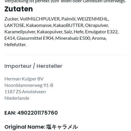
Verpackung ist perfekt zum Teilen oder Genießen unterwegs.
Zutaten
Zucker, VollMILCHPULVER, Palmöl, WEIZENMEHL,
LAKTOSE, Kakaomasse, KakaoBUTTER, Okrapulver,
Karamellpulver, Kakaopulver, Salz, Hefe, Emulgator E322,
E414, Glasurmittel E904, Mineralsalz E500, Aroma,
Hefefutter.
Importeur / Hersteller
Herman Kuijper BV
Noorddammerweg 91-B
1187 ZS Amstelveen
Niederlande
EAN: 4902201175760
Original Name: 塩キャラメル