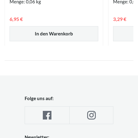
Menge: 0,06 kg
Menge: 0,0
6,95 €
3,29 €
In den Warenkorb
Folge uns auf:
Newsletter: