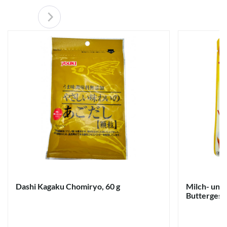
Dashi Kagaku Chomiryo, 60 g
Milch- und
Buttergesc