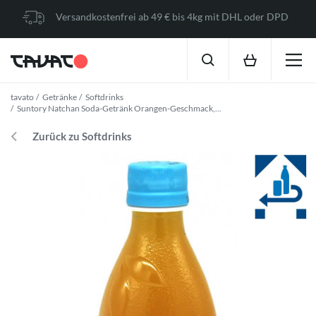
Versandkostenfrei ab 49 € bis 4kg mit DHL oder DPD
tavato
Getränke
Softdrinks
Suntory Natchan Soda-Getränk Orangen-Geschmack,...
Zurück zu Softdrinks