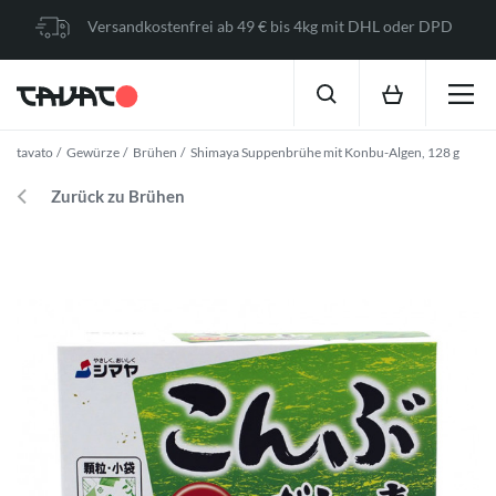
Versandkostenfrei ab 49 € bis 4kg mit DHL oder DPD
tavato
Gewürze
Brühen
Shimaya Suppenbrühe mit Konbu-Algen, 128 g
Zurück zu Brühen