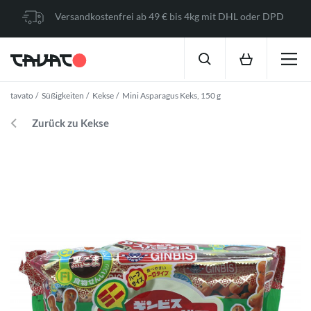
Versandkostenfrei ab 49 € bis 4kg mit DHL oder DPD
tavato
Süßigkeiten
Kekse
Mini Asparagus Keks, 150 g
Zurück zu Kekse