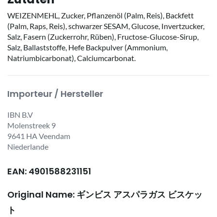
WEIZENMEHL, Zucker, Pflanzenöl (Palm, Reis), Backfett
(Palm, Raps, Reis), schwarzer SESAM, Glucose, Invertzucker,
Salz, Fasern (Zuckerrohr, Rüben), Fructose-Glucose-Sirup,
Salz, Ballaststoffe, Hefe Backpulver (Ammonium,
Natriumbicarbonat), Calciumcarbonat.
Importeur / Hersteller
IBN B.V
Molenstreek 9
9641 HA Veendam
Niederlande
EAN: 4901588231151
Original Name: ギンビス アスパラガス ビスケッ
ト