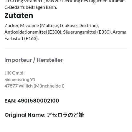
1.000 mg Vitamin C, was zur Deckung des täglichen Vitamin-
C-Bedarfs beitragen kann.
Zutaten
Zucker, Mizuame (Maltose, Glukose, Dextrine),
Antioxidationsmittel (E300), Säuerungsmittel (E330), Aroma,
Farbstoff (E163).
Importeur / Hersteller
JIK GmbH
Siemensring 91
47877 Willich (Münchheide I)
EAN: 4901580002100
Original Name: アセロラのど飴