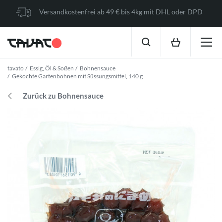
Versandkostenfrei ab 49 € bis 4kg mit DHL oder DPD
tavato
Essig, Öl & Soßen
Bohnensauce
Gekochte Gartenbohnen mit Süssungsmittel, 140 g
Zurück zu Bohnensauce