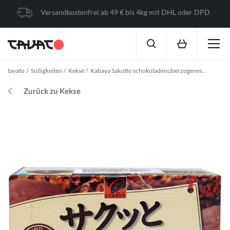
Versandkostenfrei ab 49 € bis 4kg mit DHL oder DPD
tavato
Süßigkeiten
Kekse
Kabaya Sakutto schokoladenüberzogenes...
Zurück zu Kekse