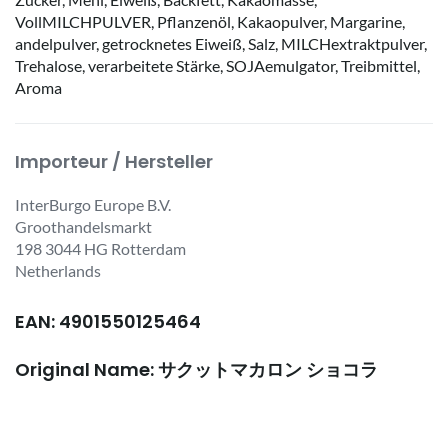
VollMILCHPULVER, Pflanzenöl, Kakaopulver, Margarine,
andelpulver, getrocknetes Eiweiß, Salz, MILCHextraktpulver,
Trehalose, verarbeitete Stärke, SOJAemulgator, Treibmittel,
Aroma
Importeur / Hersteller
InterBurgo Europe B.V.
Groothandelsmarkt
198 3044 HG Rotterdam
Netherlands
EAN: 4901550125464
Original Name: サクットマカロン ショコラ