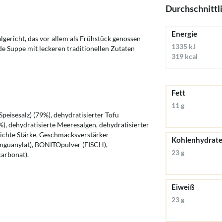
Durchschnittl
Energie
gericht, das vor allem als Frühstück genossen
1335 kJ
de Suppe mit leckeren traditionellen Zutaten
319 kcal
Fett
11 g
isesalz) (79%), dehydratisierter Tofu
, dehydratisierte Meeresalgen, dehydratisierter
leichte Stärke, Geschmacksverstärker
Kohlenhydrat
mguanylat), BONITOpulver (FISCH),
23 g
carbonat).
Eiweiß
23 g