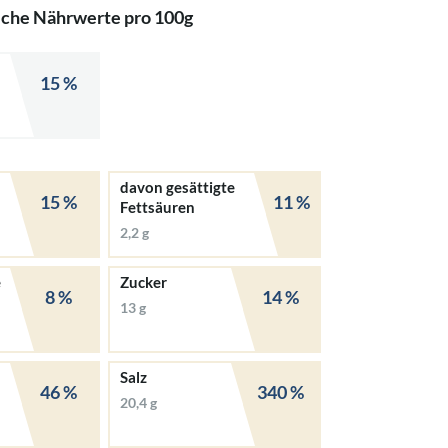
iche Nährwerte pro 100g
15 %
davon gesättigte
15 %
11 %
Fettsäuren
2,2 g
e
Zucker
8 %
14 %
13 g
Salz
46 %
340 %
20,4 g