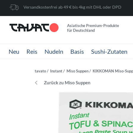
Versandkostenfrei ab 49 € bis 4kg mit DHL oder DPD
Asiatische Premium-Produkte
für Deutschland
Neu
Reis
Nudeln
Basis
Sushi-Zutaten
tavato
Instant
Miso Suppen
KIKKOMAN Miso-Suppe 
Zurück zu Miso Suppen