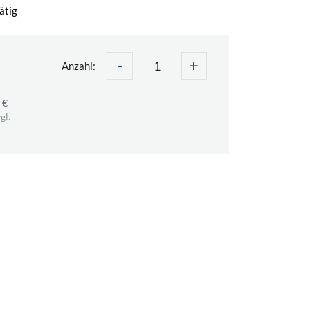
ätig
-
+
Anzahl:
 €
gl.