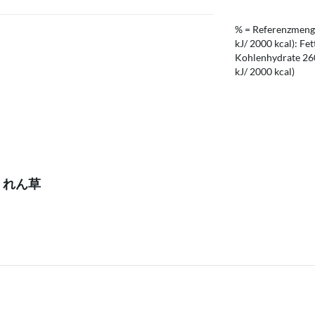
% = Referenzmenge
kJ/ 2000 kcal): Fet
Kohlenhydrate 260 
kJ/ 2000 kcal)
ほうれん草