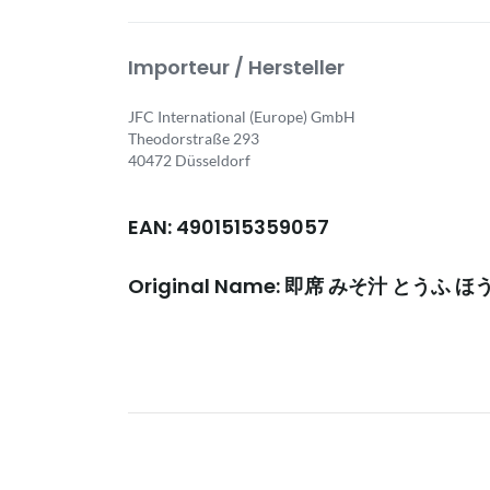
Importeur / Hersteller
JFC International (Europe) GmbH
Theodorstraße 293
40472 Düsseldorf
EAN: 4901515359057
Original Name: 即席 みそ汁 とうふ 