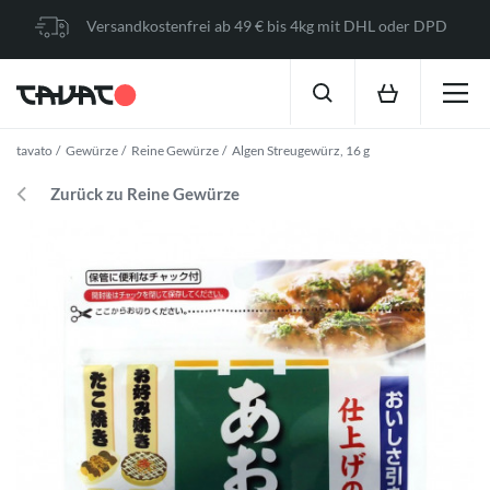
Versandkostenfrei ab 49 € bis 4kg mit DHL oder DPD
tavato
Gewürze
Reine Gewürze
Algen Streugewürz, 16 g
Zurück zu Reine Gewürze