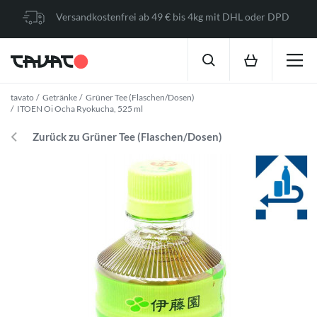
Versandkostenfrei ab 49 € bis 4kg mit DHL oder DPD
tavato
Getränke
Grüner Tee (Flaschen/Dosen)
ITOEN Oi Ocha Ryokucha, 525 ml
Zurück zu Grüner Tee (Flaschen/Dosen)