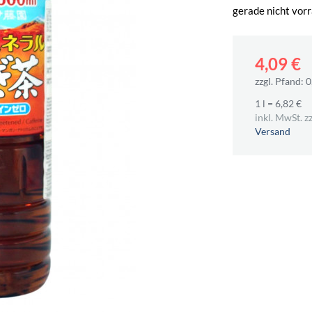
gerade nicht vorr
4,09 €
zzgl. Pfand: 0
1 l = 6,82 €
inkl. MwSt. zz
Versand