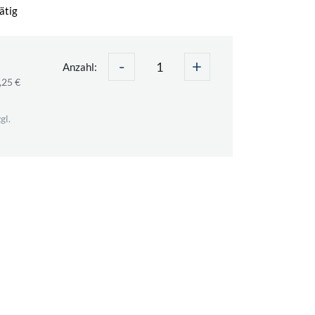
ätig
-
+
Anzahl:
,25 €
gl.