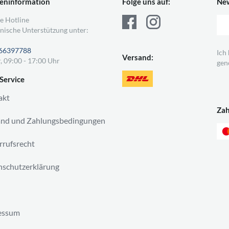
eninformation
Folge uns auf:
New
e Hotline
nische Unterstützung unter:
66397788
Ich
Versand:
, 09:00 - 17:00 Uhr
gen
Service
akt
Za
and und Zahlungsbedingungen
rufsrecht
schutzerklärung
essum