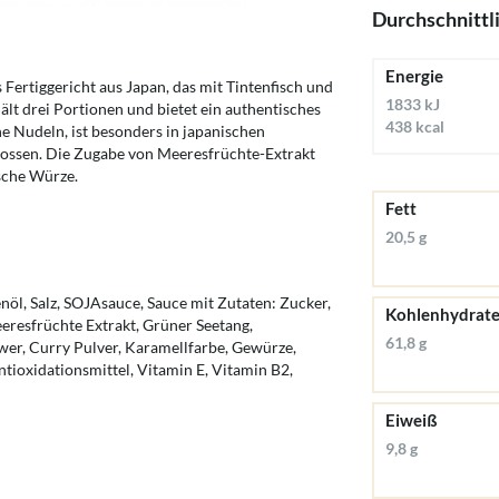
Durchschnittl
Energie
 Fertiggericht aus Japan, das mit Tintenfisch und
1833 kJ
ält drei Portionen und bietet ein authentisches
438 kcal
e Nudeln, ist besonders in japanischen
nossen. Die Zugabe von Meeresfrüchte-Extrakt
sche Würze.
Fett
20,5 g
, Salz, SOJAsauce, Sauce mit Zutaten: Zucker,
Kohlenhydrat
eresfrüchte Extrakt, Grüner Seetang,
61,8 g
er, Curry Pulver, Karamellfarbe, Gewürze,
tioxidationsmittel, Vitamin E, Vitamin B2,
Eiweiß
9,8 g