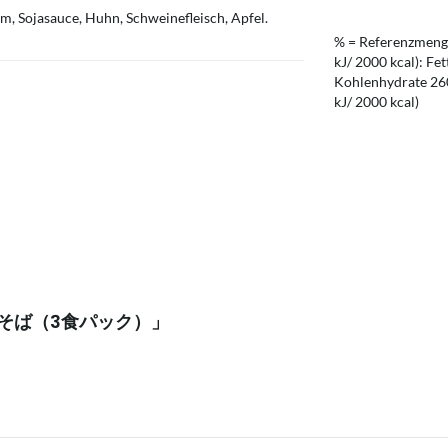
am, Sojasauce, Huhn, Schweinefleisch, Apfel.
% = Referenzmenge
kJ/ 2000 kcal): Fet
Kohlenhydrate 260 
kJ/ 2000 kcal)
いか焼そば（3食パック）」