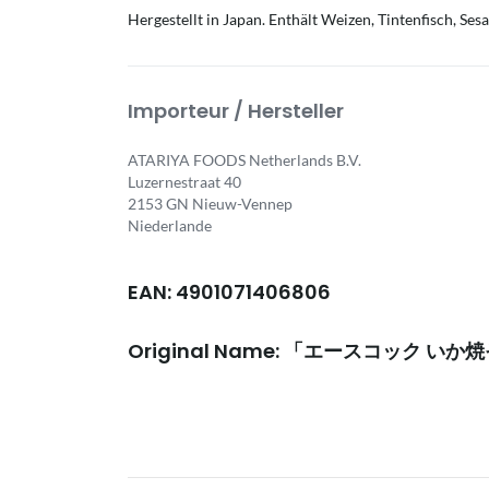
Hergestellt in Japan. Enthält Weizen, Tintenfisch, Ses
Importeur / Hersteller
ATARIYA FOODS Netherlands B.V.
Luzernestraat 40
2153 GN Nieuw-Vennep
Niederlande
EAN: 4901071406806
Original Name: 「エースコック 