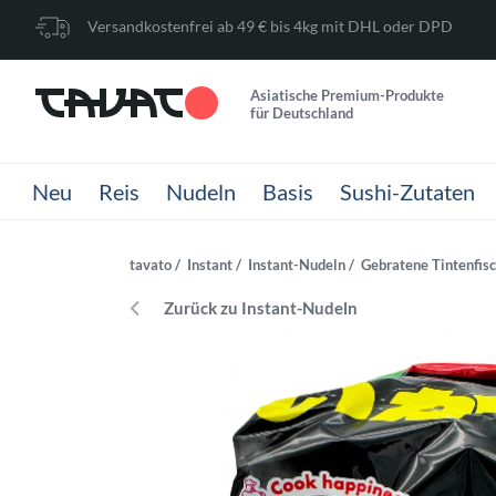
Versandkostenfrei ab 49 € bis 4kg mit DHL oder DPD
Asiatische Premium-Produkte
für Deutschland
Neu
Reis
Nudeln
Basis
Sushi-Zutaten
tavato
Instant
Instant-Nudeln
Gebratene Tintenfis
Zurück zu Instant-Nudeln