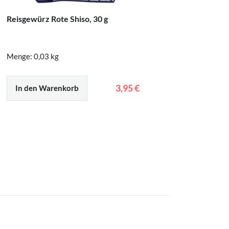
Reisgewürz Rote Shiso, 30 g
Reisgew
Lachs, 31
Menge: 0,03 kg
Menge: 0
3,95 €
In den Warenkorb
In den