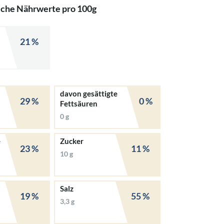
iche Nährwerte pro 100g
21 %
davon gesättigte
29 %
0 %
Fettsäuren
0 g
e
Zucker
23 %
11 %
10 g
Salz
19 %
55 %
3,3 g