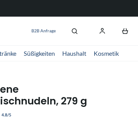
B2B Anfrage
tränke
Süßigkeiten
Haushalt
Kosmetik
tene
fischnudeln, 279 g
4.8/5