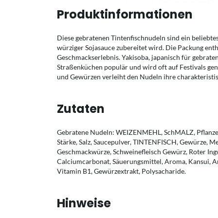
Produktinformationen
Diese gebratenen Tintenfischnudeln sind ein beliebtes
würziger Sojasauce zubereitet wird. Die Packung enth
Geschmackserlebnis. Yakisoba, japanisch für gebraten
Straßenküchen populär und wird oft auf Festivals ge
und Gewürzen verleiht den Nudeln ihre charakteristi
Zutaten
Gebratene Nudeln: WEIZENMEHL, SchMALZ, Pflanzenöl
Stärke, Salz, Saucepulver, TINTENFISCH, Gewürze, Me
Geschmackwürze, Schweinefleisch Gewürz, Roter Ingw
Calciumcarbonat, Säuerungsmittel, Aroma, Kansui, An
Vitamin B1, Gewürzextrakt, Polysacharide.
Hinweise