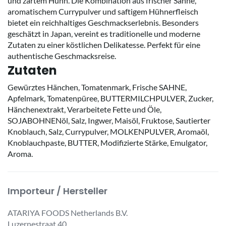
und zartem Huhn. Die Kombination aus frischer Sahne,
aromatischem Currypulver und saftigem Hühnerfleisch
bietet ein reichhaltiges Geschmackserlebnis. Besonders
geschätzt in Japan, vereint es traditionelle und moderne
Zutaten zu einer köstlichen Delikatesse. Perfekt für eine
authentische Geschmacksreise.
Zutaten
Gewürztes Hänchen, Tomatenmark, Frische SAHNE,
Apfelmark, Tomatenpüree, BUTTERMILCHPULVER, Zucker,
Hänchenextrakt, Verarbeitete Fette und Öle,
SOJABOHNENöl, Salz, Ingwer, Maisöl, Fruktose, Sautierter
Knoblauch, Salz, Currypulver, MOLKENPULVER, Aromaöl,
Knoblauchpaste, BUTTER, Modifizierte Stärke, Emulgator,
Aroma.
Importeur / Hersteller
ATARIYA FOODS Netherlands B.V.
Luzernestraat 40