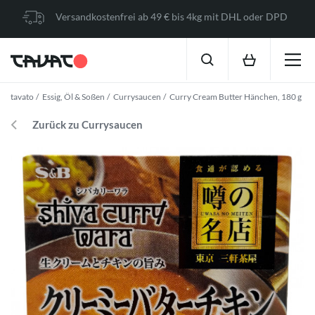
Versandkostenfrei ab 49 € bis 4kg mit DHL oder DPD
tavato
Essig, Öl & Soßen
Currysaucen
Curry Cream Butter Hänchen, 180 g
Zurück zu Currysaucen