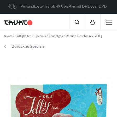
Versandkostenfrei ab 49 € bis 4kg mit DHL oder DPD
tavato
Süßigkeiten
Specials
Fruchtgelee Pfirsich-Geschmack, 200 g
Zurück zu Specials