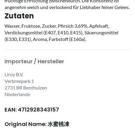
fruchtige Erfrischung zwischendurch. Die Konsistenz ist
angenehm weich und verlockend für Liebhaber feiner Gelees.
Zutaten
Wasser, Fruktose, Zucker, Pfirsich 3,69%, Apfelsaft,
Verdickungsmittel (E407, E410, E415), Säuerungsmittel
(E330, E331), Aroma, Farbstoff (E160a).
Importeur / Hersteller
Liroy B.V.
Verbreepark 1
2731 BR Benthuizen
Niederlande
EAN: 4712928343157
Original Name: 水蜜桃凍