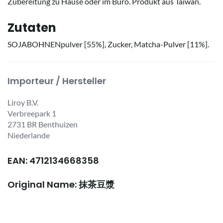
Zubereitung zu Hause oder im Büro. Produkt aus Taiwan.
Zutaten
SOJABOHNENpulver [55%], Zucker, Matcha-Pulver [11%].
Importeur / Hersteller
Liroy B.V.
Verbreepark 1
2731 BR Benthuizen
Niederlande
EAN: 4712134668358
Original Name: 抹茶豆漿