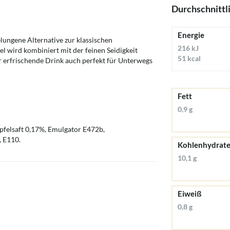
Durchschnittl
Energie
ungene Alternative zur klassischen
216 kJ
l wird kombiniert mit der feinen Seidigkeit
51 kcal
er erfrischende Drink auch perfekt für Unterwegs
Fett
0,9 g
felsaft 0,17%, Emulgator E472b,
, E110.
Kohlenhydrat
10,1 g
Eiweiß
0,8 g