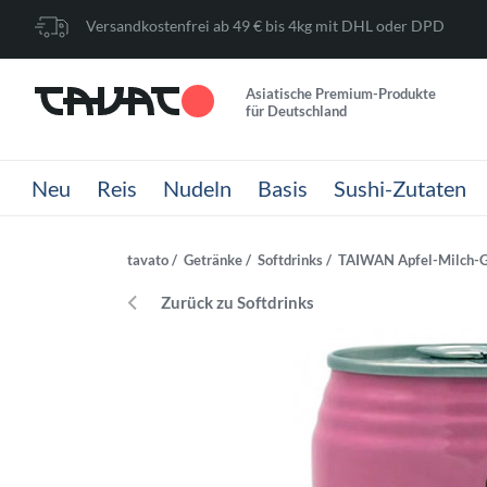
Versandkostenfrei ab 49 € bis 4kg mit DHL oder DPD
Asiatische Premium-Produkte
für Deutschland
Neu
Reis
Nudeln
Basis
Sushi-Zutaten
tavato
Getränke
Softdrinks
TAIWAN Apfel-Milch-G
Zurück zu Softdrinks