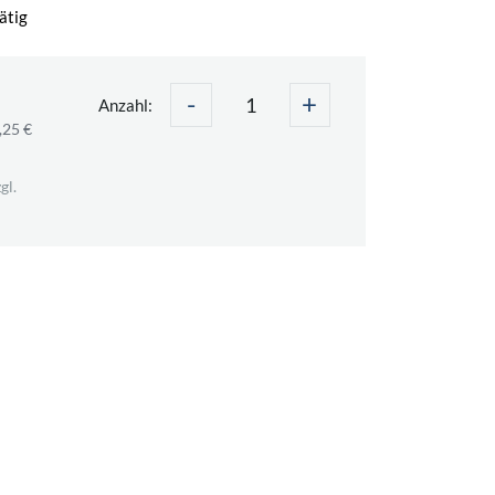
ätig
-
+
Anzahl:
,25 €
gl.