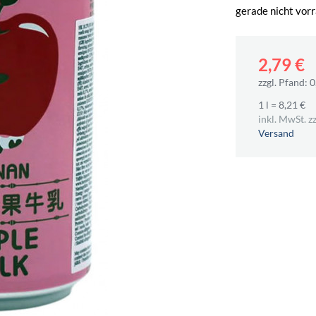
gerade nicht vorr
2,79 €
zzgl. Pfand: 0
1 l = 8,21 €
inkl. MwSt. zz
Versand