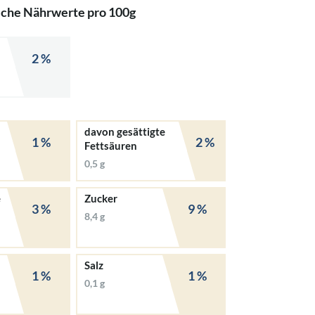
iche Nährwerte pro 100g
2 %
davon gesättigte
1 %
2 %
Fettsäuren
0,5 g
e
Zucker
3 %
9 %
8,4 g
Salz
1 %
1 %
0,1 g