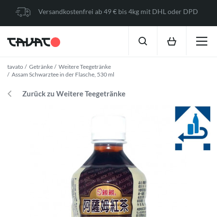
Versandkostenfrei ab 49 € bis 4kg mit DHL oder DPD
tavato
Getränke
Weitere Teegetränke
Assam Schwarztee in der Flasche, 530 ml
Zurück zu Weitere Teegetränke