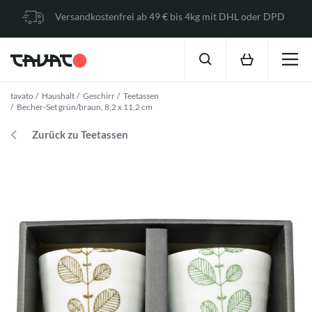
Versandkostenfrei ab 49 € bis 4kg mit DHL oder DPD
tavato
Haushalt
Geschirr
Teetassen
Becher-Set grün/braun, 8,2 x 11,2 cm
Zurück zu Teetassen