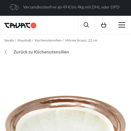
Versandkostenfrei ab 49 € bis 4kg mit DHL oder DPD
tavato
Haushalt
Küchenutensilien
Mörser braun, 22 cm
Zurück zu Küchenutensilien