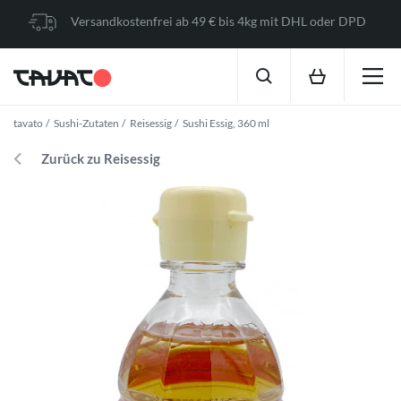
Versandkostenfrei ab 49 € bis 4kg mit DHL oder DPD
tavato
Sushi-Zutaten
Reisessig
Sushi Essig, 360 ml
Zurück zu Reisessig