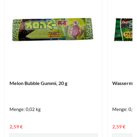
Melon Bubble Gummi, 20 g
Wassermel
Menge: 0,02 kg
Menge: 0,02
2,59 €
2,59 €