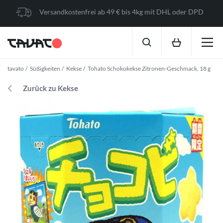
Versandkostenfrei ab 49 € bis 4kg mit DHL oder DPD
tavato
Süßigkeiten
Kekse
Tohato Schokokekse Zitronen-Geschmack, 18 g
Zurück zu Kekse