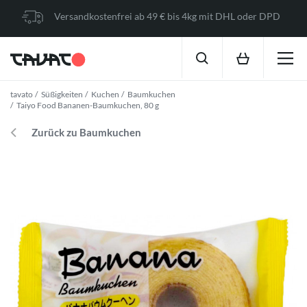
Versandkostenfrei ab 49 € bis 4kg mit DHL oder DPD
tavato
Süßigkeiten
Kuchen
Baumkuchen
Taiyo Food Bananen-Baumkuchen, 80 g
Zurück zu Baumkuchen