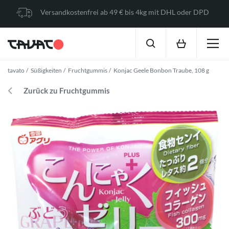
Versandkostenfrei ab 49 € bis 4kg mit DHL oder DPD
tavato
Süßigkeiten
Fruchtgummis
Konjac Geele Bonbon Traube, 108 g
Zurück zu Fruchtgummis