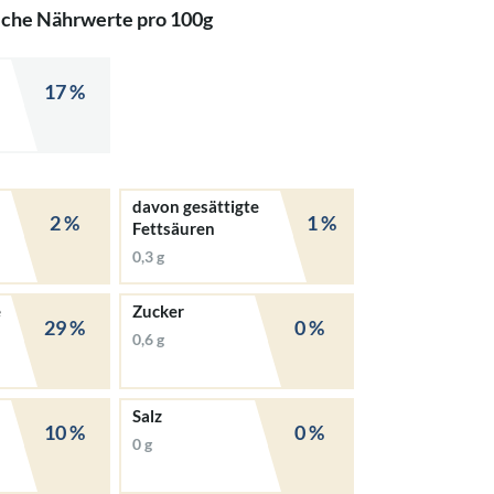
iche Nährwerte pro 100g
17 %
davon gesättigte
2 %
1 %
Fettsäuren
0,3 g
e
Zucker
29 %
0 %
0,6 g
Salz
10 %
0 %
0 g