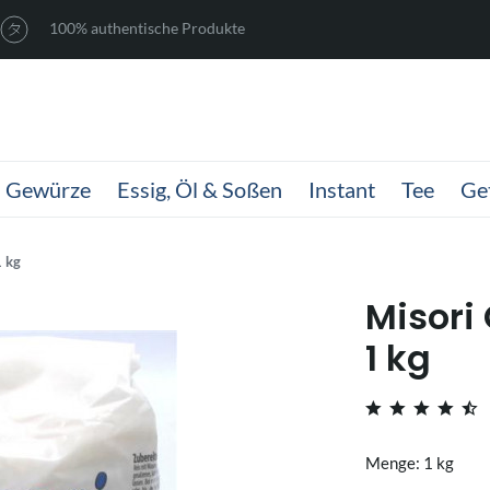
100% authentische Produkte
Gewürze
Essig, Öl & Soßen
Instant
Tee
Ge
1 kg
Misori
1 kg
Menge: 1 kg