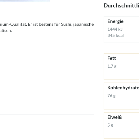
Durchschnittl
Energie
ium-Qualität. Er ist bestens für Sushi, japanische
1444 kJ
tisch.
345 kcal
Fett
1,7 g
Kohlenhydrat
76 g
Eiweiß
5 g