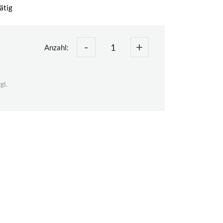
ätig
-
+
Anzahl:
gl.