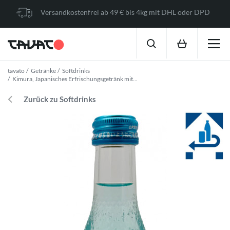
Versandkostenfrei ab 49 € bis 4kg mit DHL oder DPD
tavato
Getränke
Softdrinks
Kimura, Japanisches Erfrischungsgetränk mit...
Zurück zu Softdrinks