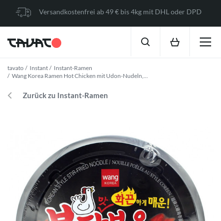
Versandkostenfrei ab 49 € bis 4kg mit DHL oder DPD
tavato
Instant
Instant-Ramen
Wang Korea Ramen Hot Chicken mit Udon-Nudeln,...
Zurück zu Instant-Ramen