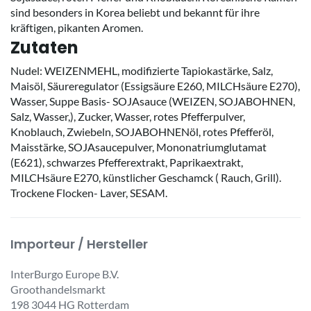
sind besonders in Korea beliebt und bekannt für ihre
kräftigen, pikanten Aromen.
Zutaten
Nudel: WEIZENMEHL, modifizierte Tapiokastärke, Salz,
Maisöl, Säureregulator (Essigsäure E260, MILCHsäure E270),
Wasser, Suppe Basis- SOJAsauce (WEIZEN, SOJABOHNEN,
Salz, Wasser,), Zucker, Wasser, rotes Pfefferpulver,
Knoblauch, Zwiebeln, SOJABOHNENöl, rotes Pfefferöl,
Maisstärke, SOJAsaucepulver, Mononatriumglutamat
(E621), schwarzes Pfefferextrakt, Paprikaextrakt,
MILCHsäure E270, künstlicher Geschamck ( Rauch, Grill).
Trockene Flocken- Laver, SESAM.
Importeur / Hersteller
InterBurgo Europe B.V.
Groothandelsmarkt
198 3044 HG Rotterdam