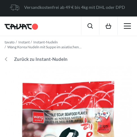
Versandkostenfrei ab 49 € bis 4kg mit DHL oder DPD
tavato
Instant
Instant-Nudeln
Wang Korea Nudeln mit Suppe im asiatischen...
Zurück zu Instant-Nudeln