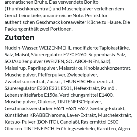
aromatischen Brühe. Das verwendete Bonito
(Thunfischkonzentrat) und Muschelpulver verleihen dem
Gericht eine tiefe, umami-reiche Note. Perfekt für
authentischen Geschmack koreaweiter Küche zu Hause. Die
Packung enthält zwei Portionen.
Zutaten
Nudeln-Wasser, WEIZENMEHL, modifizierte Tapiokastärke,
Salz, Maisöl, Säureregulator E270 E260: Suppenbasis-Salz,
SOJAsoßenpulver (WEIZEN, SOJABOHNEN, Salz),
Maissirup, Paprikapulver, Maisstärke, Knoblauchkonzentrat,
Muschelpulver, Pfefferpulver, Zwiebelpulver,
Zwiebelkonzentrat, Zucker, THUNFISCHkonzentrat,
Säureregulator E330 E331 E501, Hefeextrakt, Palmöl,
Lebensmittelfarbe E150a, Verdickungsmittel E1400,
Muschelpulver, Glukose, TINTENFISCHpulver,
Geschmacksverstärker E621 E631 E627, Seetang-Extrakt,
künstliches KRABBENaroma, Laver-Extrakt, Muschelextrakt,
Katsuo-Pulver (BONITO), Canolaöl, Rasiermittel E500;
Glocken-TINTENFISCH, Frühlingszwiebeln, Karotten, Algen.