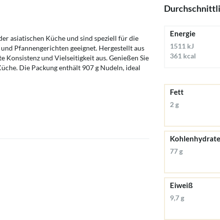
Durchschnittl
Energie
r asiatischen Küche und sind speziell für die
1511 kJ
 und Pfannengerichten geeignet. Hergestellt aus
361 kcal
te Konsistenz und Vielseitigkeit aus. Genießen Sie
üche. Die Packung enthält 907 g Nudeln, ideal
Fett
2 g
Kohlenhydrat
77 g
Eiweiß
9,7 g