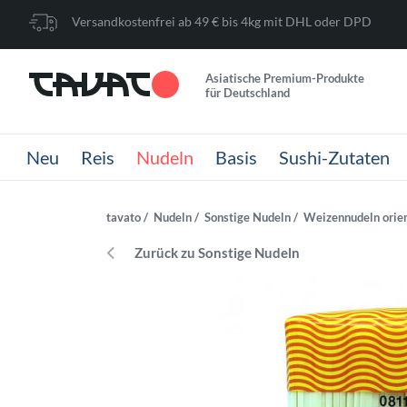
Versandkostenfrei ab 49 € bis 4kg mit DHL oder DPD
Asiatische Premium-Produkte
für Deutschland
Neu
Reis
Nudeln
Basis
Sushi-Zutaten
tavato
Nudeln
Sonstige Nudeln
Weizennudeln orien
Zurück zu Sonstige Nudeln