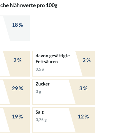
iche Nährwerte pro 100g
18 %
davon gesättigte
2 %
2 %
Fettsäuren
0,5 g
e
Zucker
29 %
3 %
3 g
Salz
19 %
12 %
0,75 g