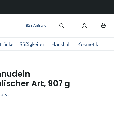
B2B Anfrage
tränke
Süßigkeiten
Haushalt
Kosmetik
nnudeln
lischer Art, 907 g
4.7/5