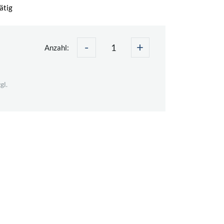
ätig
-
+
Anzahl:
gl.