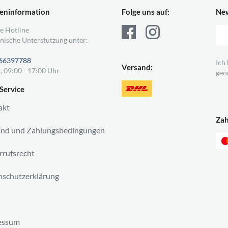
eninformation
Folge uns auf:
New
e Hotline
nische Unterstützung unter:
66397788
Ich
Versand:
, 09:00 - 17:00 Uhr
gen
Service
akt
Za
and und Zahlungsbedingungen
rufsrecht
schutzerklärung
essum