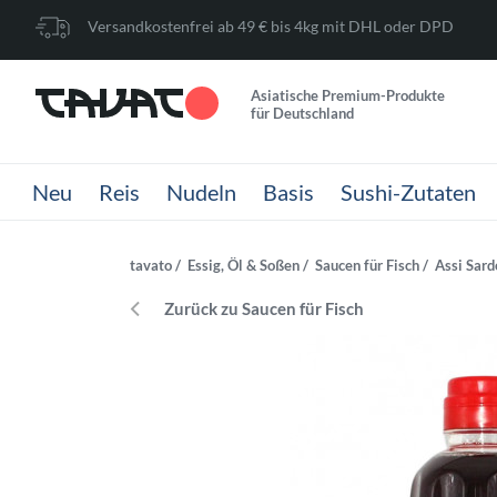
Versandkostenfrei ab 49 € bis 4kg mit DHL oder DPD
Asiatische Premium-Produkte
für Deutschland
Neu
Reis
Nudeln
Basis
Sushi-Zutaten
tavato
Essig, Öl & Soßen
Saucen für Fisch
Assi Sard
Zurück zu Saucen für Fisch