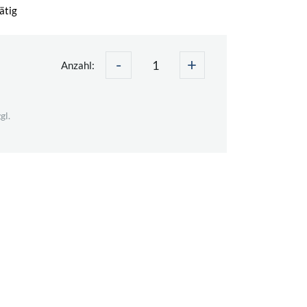
ätig
-
+
Anzahl:
gl.