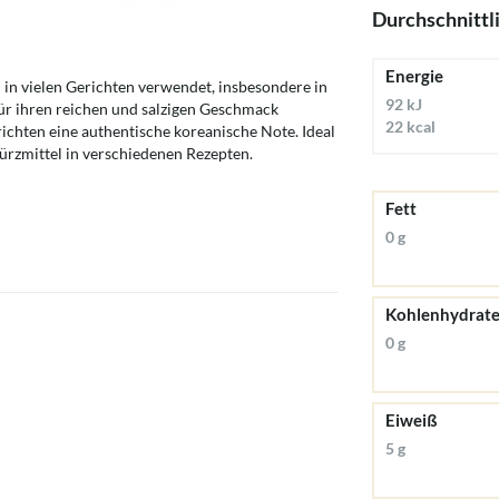
Durchschnittl
Energie
d in vielen Gerichten verwendet, insbesondere in
92 kJ
 für ihren reichen und salzigen Geschmack
22 kcal
richten eine authentische koreanische Note. Ideal
Würzmittel in verschiedenen Rezepten.
Fett
0 g
Kohlenhydrat
0 g
Eiweiß
5 g