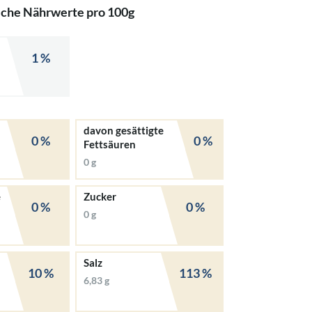
iche Nährwerte pro 100g
1 %
davon gesättigte
0 %
0 %
Fettsäuren
0 g
e
Zucker
0 %
0 %
0 g
Salz
10 %
113 %
6,83 g