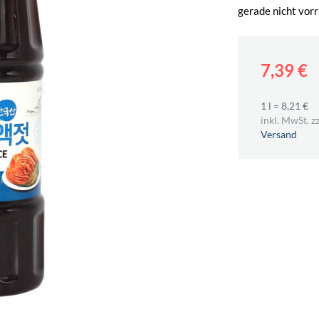
gerade nicht vorr
7,39 €
1 l = 8,21 €
inkl. MwSt. zz
Versand