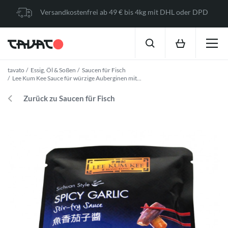
Versandkostenfrei ab 49 € bis 4kg mit DHL oder DPD
tavato
Essig, Öl & Soßen
Saucen für Fisch
Lee Kum Kee Sauce für würzige Auberginen mit...
Zurück zu Saucen für Fisch