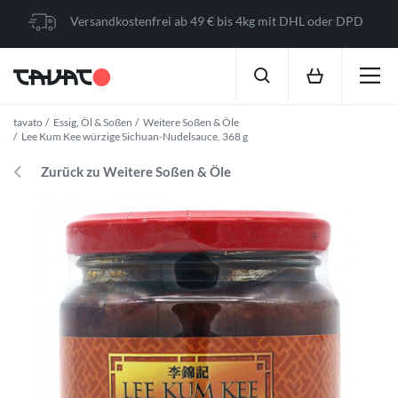
Versandkostenfrei ab 49 € bis 4kg mit DHL oder DPD
tavato
Essig, Öl & Soßen
Weitere Soßen & Öle
Lee Kum Kee würzige Sichuan-Nudelsauce, 368 g
Zurück zu Weitere Soßen & Öle