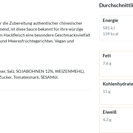
Durchschnittl
Energie
ür die Zubereitung authentischer chinesischer
581 kJ
end, ist diese Sauce bekannt für ihre würzige
139 kcal
m Hackfleisch eine besondere Geschmacksvielfalt
h- und Meeresfrüchtegerichten. Vegan und
Fett
7,6 g
ser, Salz, SOJABOHNEN 12%, WEIZENMEHL),
, Zucker, Tomatenmark, SESAMöl.
Kohlenhydrat
11 g
Eiweiß
4,3 g