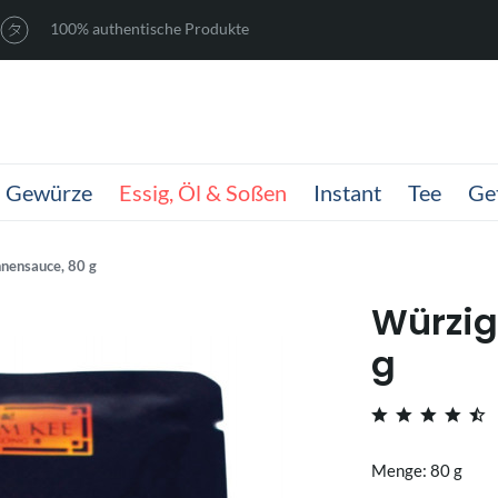
100% authentische Produkte
Gewürze
Essig, Öl & Soßen
Instant
Tee
Ge
nensauce, 80 g
Würzig
g
Menge: 80 g