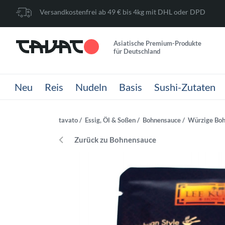
Versandkostenfrei ab 49 € bis 4kg mit DHL oder DPD
Asiatische Premium-Produkte
für Deutschland
Neu
Reis
Nudeln
Basis
Sushi-Zutaten
tavato
Essig, Öl & Soßen
Bohnensauce
Würzige Boh
Zurück zu Bohnensauce