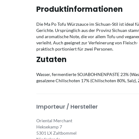
Produktinformationen
Die Ma Po Tofu Würzsauce im Sichuan-Stil ist ideal f
Gerichte. Ursprünglich aus der Provinz Sichuan stamm
und aromatische Note, die vor allem Tofu und vegane
verleiht. Auch geeignet zur Verfeinerung von Fleisc
praktisch portioniert für zwei Personen.
Zutaten
Wasser, fermentierte SOJABOHNENPASTE 23% (Was
gesalzene Chilischoten 17% (Chilischoten 80%, Salz)
Importeur / Hersteller
Oriental Merchant
Heksekamp 7
5301 LX Zaltbommel