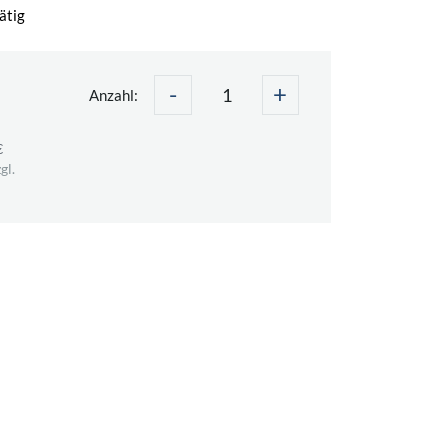
ätig
-
+
Anzahl:
€
gl.