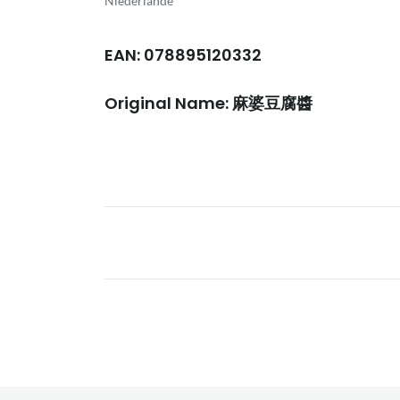
Niederlande
EAN: 078895120332
Original Name: 麻婆豆腐醬