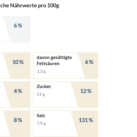
iche Nährwerte pro 100g
6 %
davon gesättigte
10 %
6 %
Fettsäuren
1,3 g
e
Zucker
4 %
12 %
11 g
Salz
8 %
131 %
7,9 g