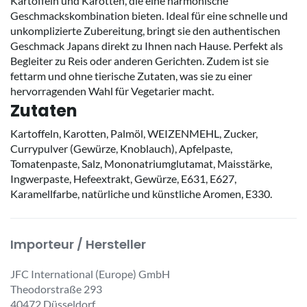
Kartoffeln und Karotten, die eine harmonische
Geschmackskombination bieten. Ideal für eine schnelle und
unkomplizierte Zubereitung, bringt sie den authentischen
Geschmack Japans direkt zu Ihnen nach Hause. Perfekt als
Begleiter zu Reis oder anderen Gerichten. Zudem ist sie
fettarm und ohne tierische Zutaten, was sie zu einer
hervorragenden Wahl für Vegetarier macht.
Zutaten
Kartoffeln, Karotten, Palmöl, WEIZENMEHL, Zucker,
Currypulver (Gewürze, Knoblauch), Apfelpaste,
Tomatenpaste, Salz, Mononatriumglutamat, Maisstärke,
Ingwerpaste, Hefeextrakt, Gewürze, E631, E627,
Karamellfarbe, natürliche und künstliche Aromen, E330.
Importeur / Hersteller
JFC International (Europe) GmbH
Theodorstraße 293
40472 Düsseldorf