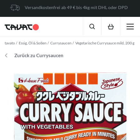
Versandkostenfrei ab 49 € bis 4kg mit DHL oder DPD
tavato
Essig, Öl & Soßen
Currysaucen
Vegetarische Currysauce mild, 200 g
Zurück zu Currysaucen