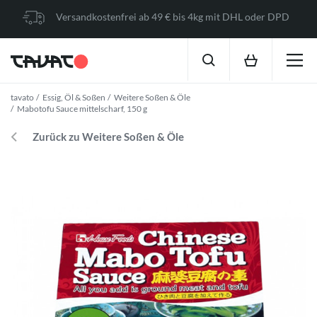
Versandkostenfrei ab 49 € bis 4kg mit DHL oder DPD
tavato
Essig, Öl & Soßen
Weitere Soßen & Öle
Mabotofu Sauce mittelscharf, 150 g
Zurück zu Weitere Soßen & Öle