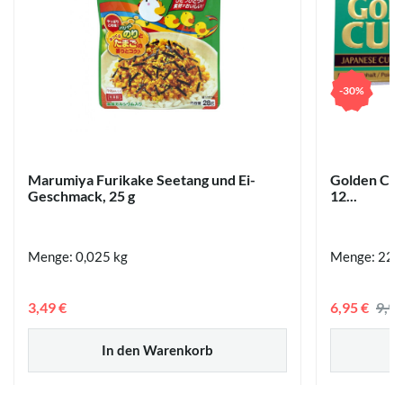
-30%
Marumiya Furikake Seetang und Ei-
Golden Cur
Geschmack, 25 g
12...
Menge: 0,025 kg
Menge: 220
3,49 €
6,95 €
9,9
In den Warenkorb