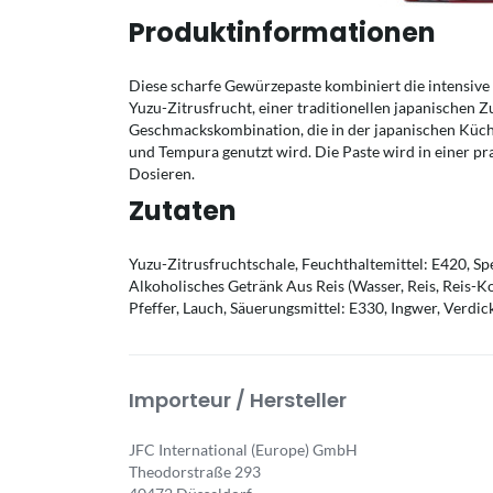
Produktinformationen
Diese scharfe Gewürzepaste kombiniert die intensive S
Yuzu-Zitrusfrucht, einer traditionellen japanischen Zu
Geschmackskombination, die in der japanischen Küch
und Tempura genutzt wird. Die Paste wird in einer prak
Dosieren.
Zutaten
Yuzu-Zitrusfruchtschale, Feuchthaltemittel: E420, Spe
Alkoholisches Getränk Aus Reis (Wasser, Reis, Reis-Koj
Pfeffer, Lauch, Säuerungsmittel: E330, Ingwer, Verdi
Importeur / Hersteller
JFC International (Europe) GmbH
Theodorstraße 293