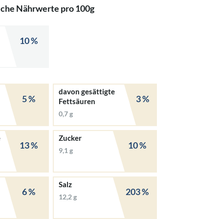
iche Nährwerte pro 100g
10 %
davon gesättigte
5 %
3 %
Fettsäuren
0,7 g
e
Zucker
13 %
10 %
9,1 g
Salz
6 %
203 %
12,2 g