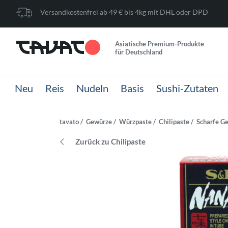
Versandkostenfrei ab 49 € bis 4kg mit DHL oder DPD
Asiatische Premium-Produkte
für Deutschland
Neu
Reis
Nudeln
Basis
Sushi-Zutaten
tavato
Gewürze
Würzpaste
Chilipaste
Scharfe Ge
Zurück zu Chilipaste