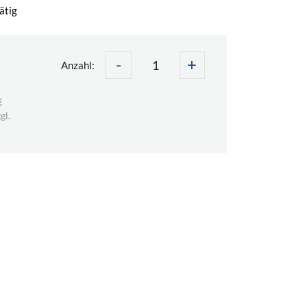
ätig
-
+
Anzahl:
€
gl.