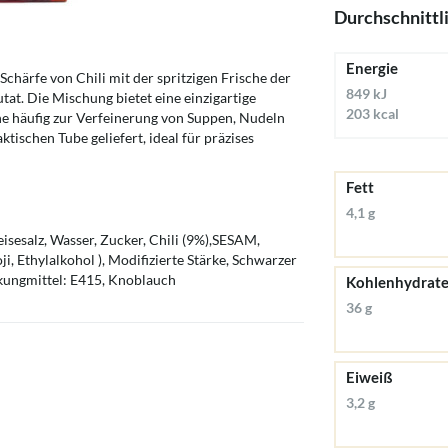
Durchschnittl
Energie
chärfe von Chili mit der spritzigen Frische der
849 kJ
tat. Die Mischung bietet eine einzigartige
203 kcal
e häufig zur Verfeinerung von Suppen, Nudeln
tischen Tube geliefert, ideal für präzises
Fett
4,1 g
isesalz, Wasser, Zucker, Chili (9%),SESAM,
i, Ethylalkohol ), Modifizierte Stärke, Schwarzer
ckungmittel: E415, Knoblauch
Kohlenhydrat
36 g
Eiweiß
3,2 g