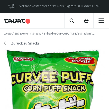
Versandkostenfrei ab 49 € bis 4kg mit DHL oder DPD
tavato
Süßigkeiten
Snacks
Shirakiku Curvee Puffs Mais-Snack mit...
Zurück zu Snacks