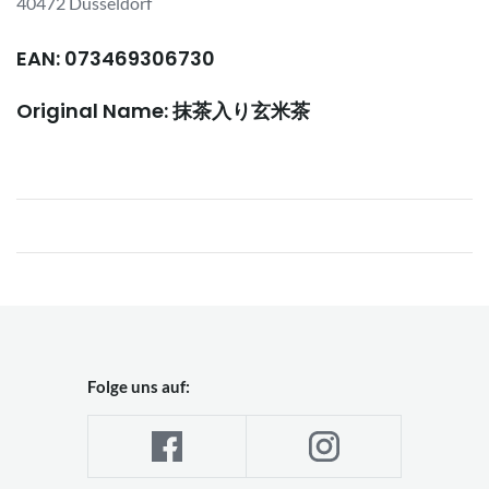
40472 Düsseldorf
EAN: 073469306730
Original Name: 抹茶入り玄米茶
Folge uns auf: