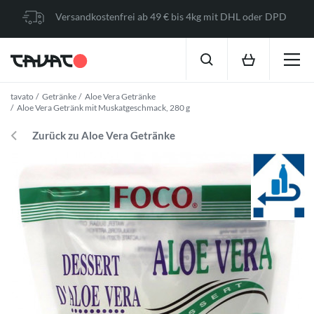
Versandkostenfrei ab 49 € bis 4kg mit DHL oder DPD
tavato
Getränke
Aloe Vera Getränke
Aloe Vera Getränk mit Muskatgeschmack, 280 g
Zurück zu Aloe Vera Getränke