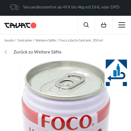
Versandkostenfrei ab 49 € bis 4kg mit DHL oder DPD
tavato
Getränke
Weitere Säfte
Foco Litschi Getränk, 350 ml
Zurück zu Weitere Säfte