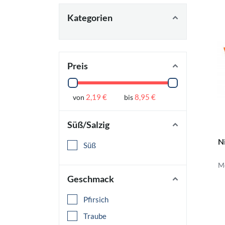
Kategorien
Preis
2,19 €
8,95 €
von
bis
Süß/Salzig
Ni
Süß
Me
Geschmack
Pfirsich
Traube