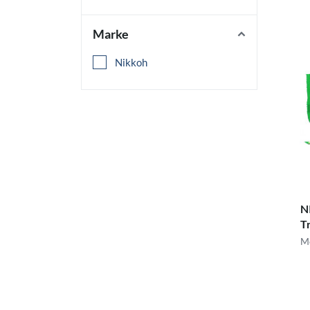
Marke
Nikkoh
N
Tr
Me