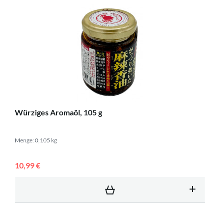
Würziges Aromaöl, 105 g
Menge: 0,105 kg
10,99 €